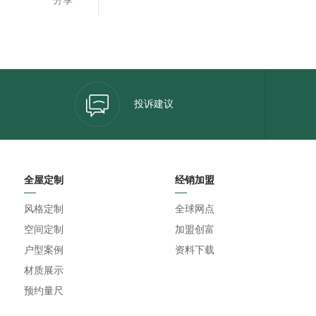
分享
投诉建议
全屋定制
经销加盟
风格定制
全球网点
空间定制
加盟创富
户型案例
资料下载
材质展示
预约量尺