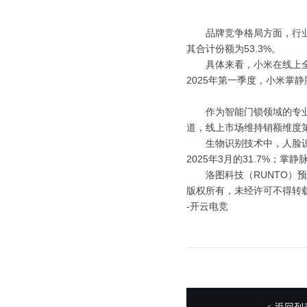
品牌竞争格局方面，行
其合计份额为53.3%。
具体来看，小米在线上全
2025年第一季度，小米掌静
作为智能门锁领域的专
道，线上市场维持销额维度
生物识别技术中，人脸识
2025年3月的31.7%；掌
洛图科技（RUNTO）
版权所有，未经许可不得转
-开云电竞