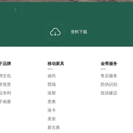
资料下载
下品牌
移动家具
金蒂服务
牌文化
迪尚
售后服务
誉资质
西瑞
防伪识别
品专利
洛斯
投诉建议
子画册
里奥
洛卡
美舍
新古典