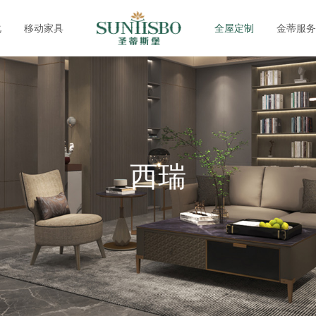
化
移动家具
全屋定制
金蒂服务
西瑞